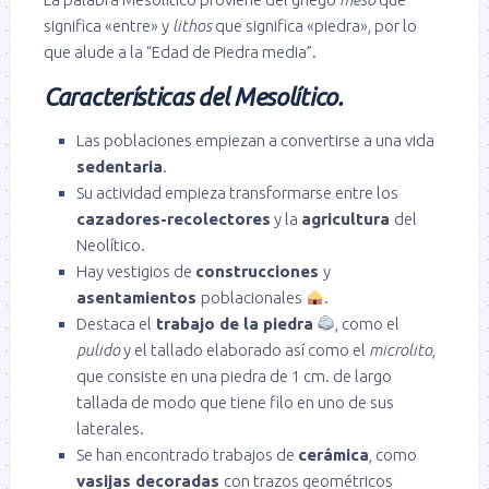
significa «entre» y
lithos
que significa «piedra», por lo
que alude a la “Edad de Piedra media”.
Características del Mesolítico.
Las poblaciones empiezan a convertirse a una vida
sedentaria
.
Su actividad empieza transformarse entre los
cazadores-recolectores
y la
agricultura
del
Neolítico.
Hay vestigios de
construcciones
y
asentamientos
poblacionales
.
Destaca el
trabajo de la piedra
, como el
pulido
y el tallado elaborado así como el
microlito
,
que consiste en una piedra de 1 cm. de largo
tallada de modo que tiene filo en uno de sus
laterales.
Se han encontrado trabajos de
cerámica
, como
vasijas decoradas
con trazos geométricos