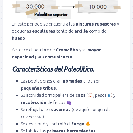
En este periodo se encuentra las
pinturas rupestres
y
pequeñas
esculturas
tanto de
arcilla
como de
hueso
.
Aparece el hombre de
Cromañón
y su
mayor
capacidad
para
comunicarse
.
Características del Paleolítico.
Las poblaciones eran
nómadas
e iban en
pequeñas tribus
.
Su actividad principal era de
caza
, pesca
y
recolección
de frutos.
Se refugiaba en
cavernas
(de aquí el origen de
cavernícola
)
Se descubrió y controló el
fuego
.
Se fabrica las
primeras herramientas