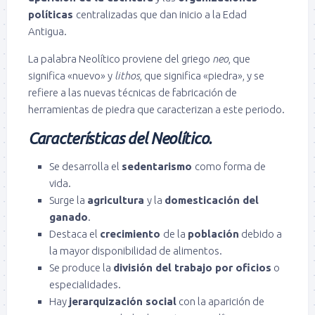
políticas
centralizadas que dan inicio a la Edad
Antigua.
La palabra Neolítico proviene del griego
neo
, que
significa «nuevo» y
lithos
, que significa «piedra», y se
refiere a las nuevas técnicas de fabricación de
herramientas de piedra que caracterizan a este periodo.
Características del Neolítico.
Se desarrolla el
sedentarismo
como forma de
vida.
Surge la
agricultura
y la
domesticación del
ganado
.
Destaca el
crecimiento
de la
población
debido a
la mayor disponibilidad de alimentos.
Se produce la
división del trabajo por oficios
o
especialidades.
Hay
jerarquización social
con la aparición de